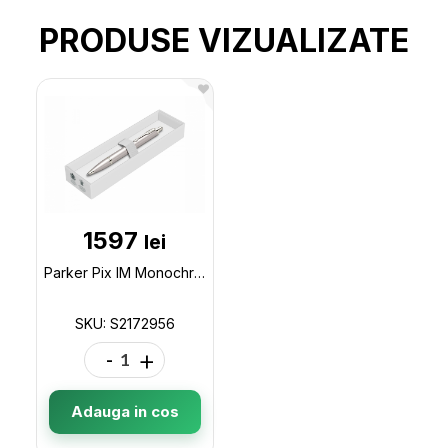
PRODUSE VIZUALIZATE
1597
lei
Parker Pix IM Monochrome Champagne S2172955 S2172956
SKU: S2172956
-
+
Adauga in cos