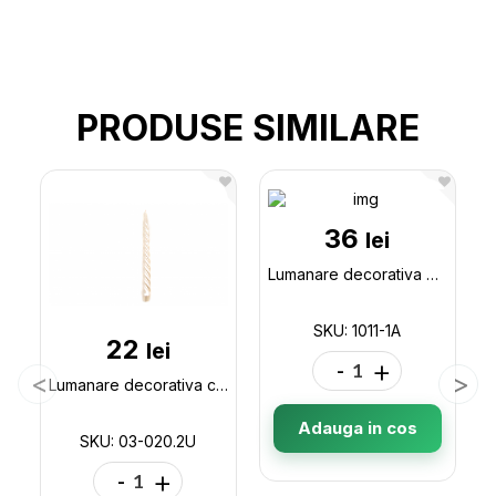
PRODUSE SIMILARE
36
lei
Lumanare decorativa Chrismas 1011-1A
SKU: 1011-1A
22
lei
-
+
Lumanare decorativa cosita-perlata color,26cm 03-020.2U
Adauga in cos
SKU: 03-020.2U
-
+