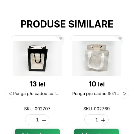
PRODUSE SIMILARE
13
10
lei
lei
Punga p/u cadou cu fereastra 25*18*13 ML32-2 002707
Punga p/u cadou 15x15x15 (ML32-5) 002769
SKU: 002707
SKU: 002769
-
+
-
+