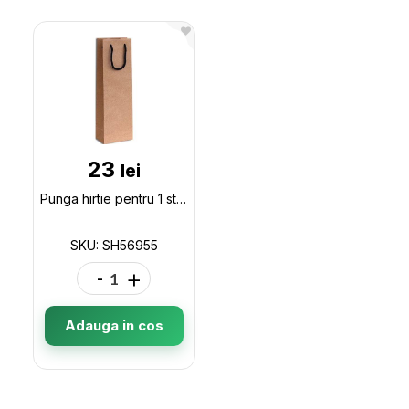
23
lei
Punga hirtie pentru 1 sticla 12*9*39, cu miner de bumbac negru SH56955
SKU: SH56955
-
+
Adauga in cos