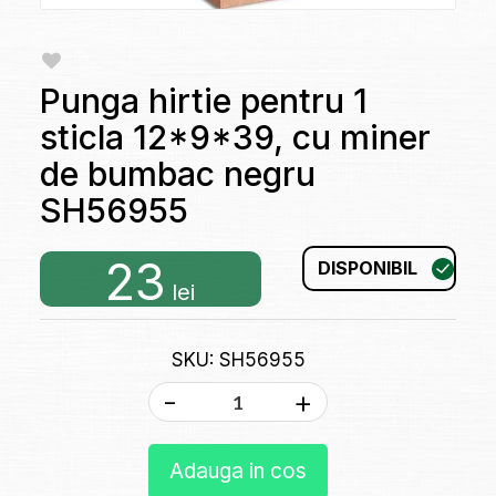
Punga hirtie pentru 1
sticla 12*9*39, cu miner
de bumbac negru
SH56955
23
DISPONIBIL
lei
SKU: SH56955
-
+
Adauga in cos