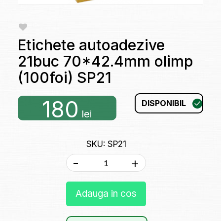
Etichete autoadezive
21buc 70*42.4mm olimp
(100foi) SP21
180
DISPONIBIL
lei
SKU: SP21
-
+
Adauga in cos