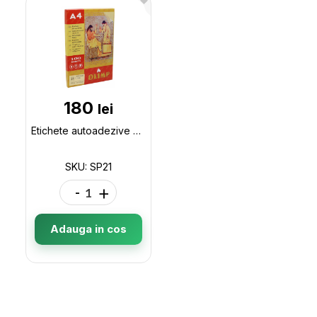
180
lei
Etichete autoadezive 21buc 70*42.4mm olimp (100foi) SP21
SKU: SP21
-
+
Adauga in cos