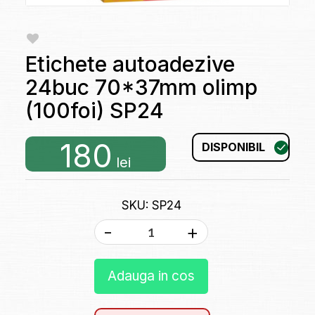
Etichete autoadezive
24buc 70*37mm olimp
(100foi) SP24
180
DISPONIBIL
lei
SKU: SP24
-
+
Adauga in cos