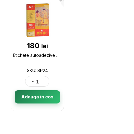
180
lei
Etichete autoadezive 24buc 70*37mm olimp (100foi) SP24
SKU: SP24
-
+
Adauga in cos