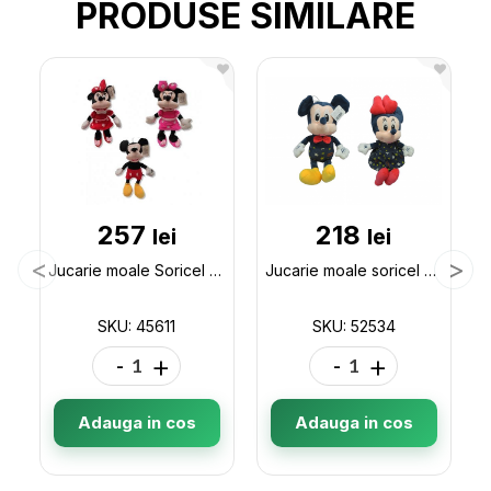
PRODUSE SIMILARE
257
218
lei
lei
Jucarie moale Soricel 45611
Jucarie moale soricel 45cm 52534
SKU: 45611
SKU: 52534
-
+
-
+
Adauga in cos
Adauga in cos