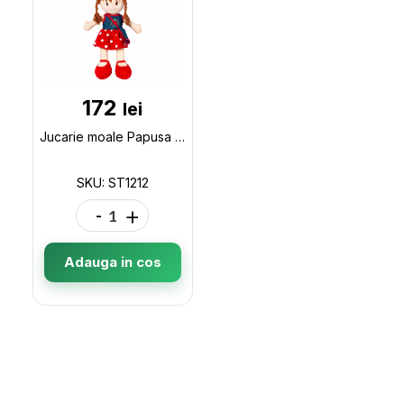
172
lei
Jucarie moale Papusa Lera h-50cm ST1212
SKU: ST1212
-
+
Adauga in cos