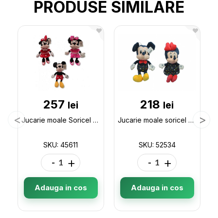
PRODUSE SIMILARE
257
218
lei
lei
Jucarie moale Soricel 45611
Jucarie moale soricel 45cm 52534
SKU: 45611
SKU: 52534
-
+
-
+
Adauga in cos
Adauga in cos