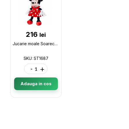
216
lei
Jucarie moale Soarece Nadia h-41cm ST1687
SKU: ST1687
-
+
Adauga in cos