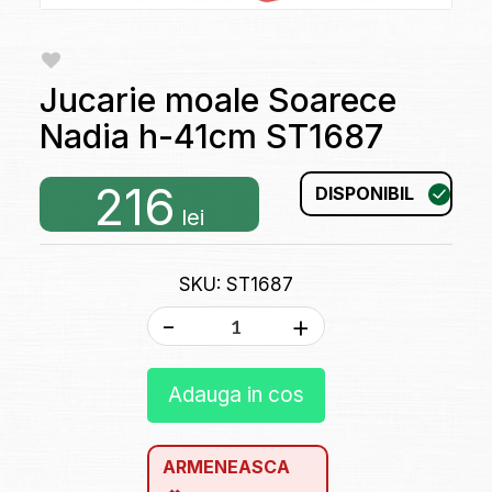
Jucarie moale Soarece
Nadia h-41cm ST1687
216
DISPONIBIL
lei
SKU: ST1687
-
+
Adauga in cos
ARMENEASCA