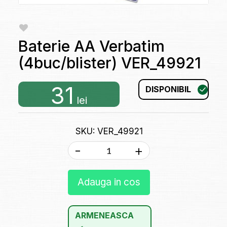
Baterie AA Verbatim
(4buc/blister) VER_49921
31
DISPONIBIL
lei
SKU: VER_49921
-
+
Adauga in cos
ARMENEASCA