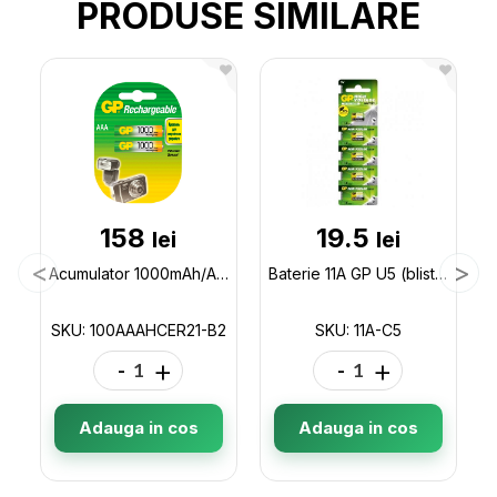
PRODUSE SIMILARE
158
19.5
lei
lei
Acumulator 1000mAh/AAA GP (2buc/blister) 100AAAHCER21-B2
Baterie 11A GP U5 (blister) 11A-C5
SKU: 100AAAHCER21-B2
SKU: 11A-C5
-
+
-
+
Adauga in cos
Adauga in cos