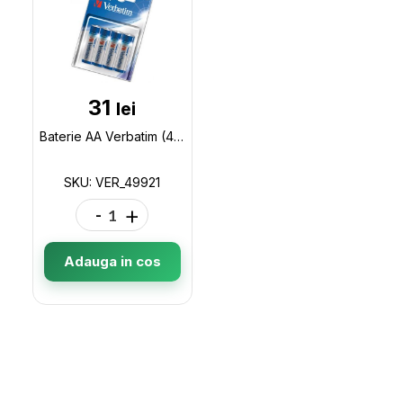
31
lei
Baterie AA Verbatim (4buc/blister) VER_49921
SKU: VER_49921
-
+
Adauga in cos