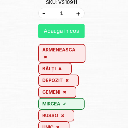
SKU: VS10911
-
+
Adauga in cos
ARMENEASCA
BĂLȚI
DEPOZIT
GEMENI
MIRCEA
RUSSO
UNIC