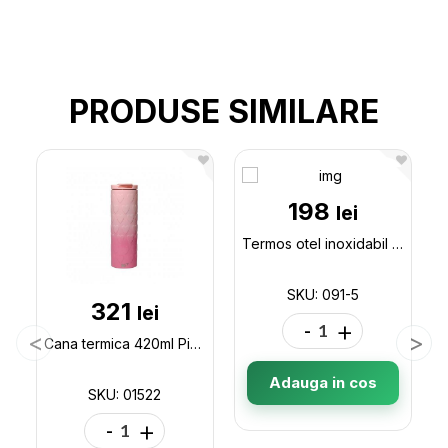
PRODUSE SIMILARE
198
lei
Termos otel inoxidabil 450ml 091-5
SKU: 091-5
321
lei
-
+
Cana termica 420ml Pink Heart Yes 707336 01522
Adauga in cos
SKU: 01522
-
+