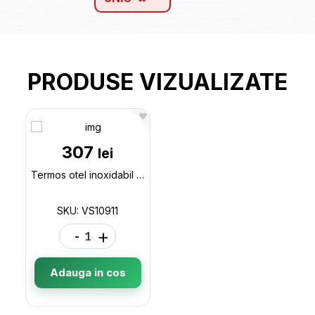
PRODUSE VIZUALIZATE
307
lei
Termos otel inoxidabil 750ml 420-13 VS10911
SKU: VS10911
-
+
Adauga in cos