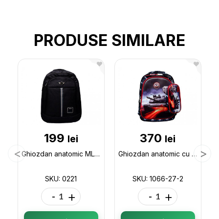
PRODUSE SIMILARE
199
370
lei
lei
Ghiozdan anatomic ML26-3 0221
Ghiozdan anatomic cu desen 3D 1066-27-2
SKU: 0221
SKU: 1066-27-2
-
+
-
+