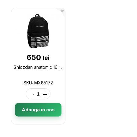
650
lei
Ghiozdan anatomic 16.5 Maxi, unisex MX85172
SKU: MX85172
-
+
Adauga in cos