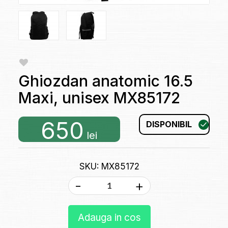
Ghiozdan anatomic 16.5
Maxi, unisex MX85172
650
DISPONIBIL
lei
SKU: MX85172
-
+
Adauga in cos