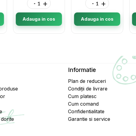
-
+
-
+
Adauga in cos
Adauga in cos
Informatie
Plan de reduceri
 produse
Condiții de livrare
tor
Cum platesc
Cum comand
e
Confidentialitate
dorite
Garantie si service