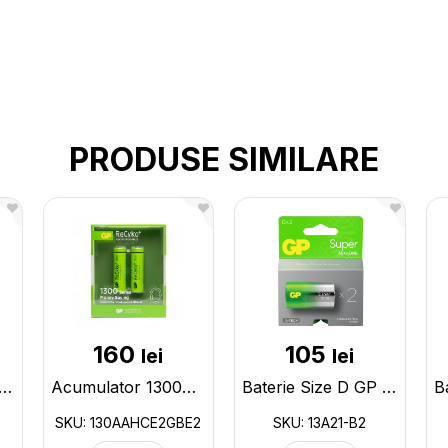
PRODUSE SIMILARE
160
105
lei
lei
rie 11A GP U5 (blister) 11A-C5
Acumulator 1300mAh/AA GP (2buc/blister) 130AAHCE2GBE2
Baterie Size D GP G-tech (2buc/blister) (0142) 13A21-B2
SKU: 130AAHCE2GBE2
SKU: 13A21-B2