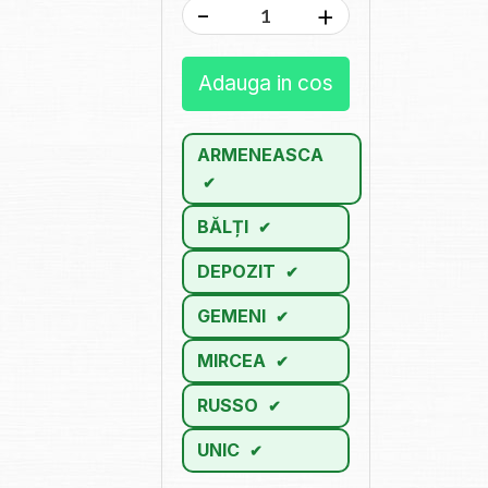
-
+
Adauga in cos
ARMENEASCA
BĂLȚI
DEPOZIT
GEMENI
MIRCEA
RUSSO
UNIC