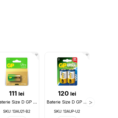
111
120
4
lei
lei
Baterie Size D GP G-tech (2buc/blister)(0166) 13AU21-B2
Baterie Size D GP Ultra Plus+ (2buc/blister)(0159) 13AUP-U2
SKU: 13AU21-B2
SKU: 13AUP-U2
SKU: 