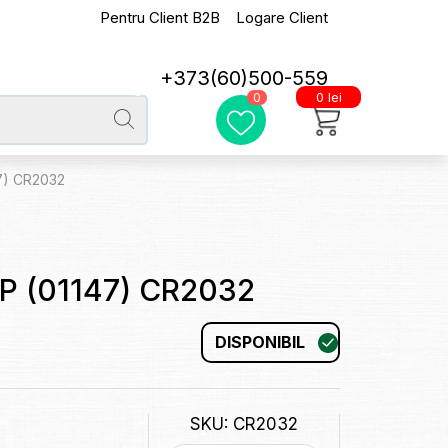
Pentru Client B2B
Logare Client
+373(60)500-559
0 lei
0
7) CR2032
P (01147) CR2032
DISPONIBIL
SKU: CR2032