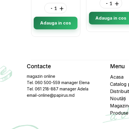
-
+
-
+
Adauga in cos
Adauga in cos
Contacte
Menu
magazin online
Acasa
Tel. 060 500-559 manager Elena
Catalog
Tel. 061 218-887 manager Adela
Distribui
email-online@papirus.md
Noutăți
Magazin
Produse 