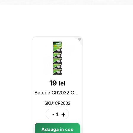
19
lei
Baterie CR2032 GP (01147) CR2032
SKU: CR2032
-
+
Adauga in cos