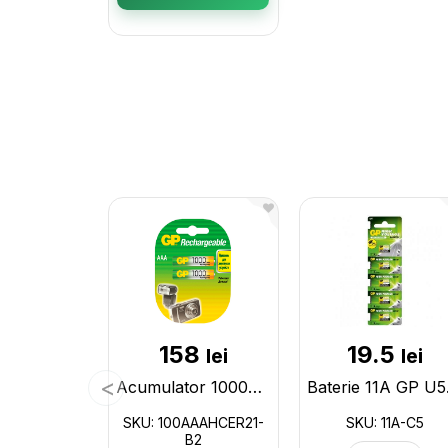
158
19.5
lei
lei
Acumulator 1000mAh/AAA GP (2buc/blister) 100AAAHCER21-B2
Bate
SKU: 100AAAHCER21-
SKU: 11A-C5
B2