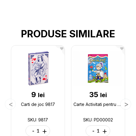
PRODUSE SIMILARE
9
35
lei
lei
Carti de joc 9817
Carte Activitati pentru cavaleri mici PD00002
SKU: 9817
SKU: PD00002
-
+
-
+