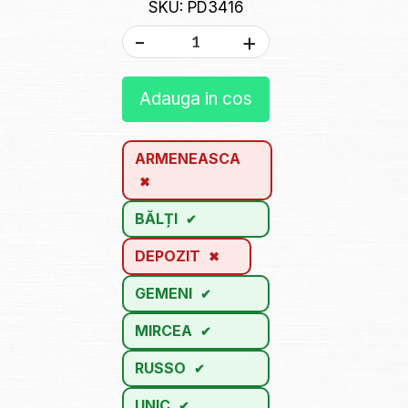
SKU: PD3416
-
+
Adauga in cos
ARMENEASCA
BĂLȚI
DEPOZIT
GEMENI
MIRCEA
RUSSO
UNIC