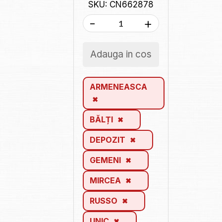
SKU: CN662878
-
+
Adauga in cos
ARMENEASCA
BĂLȚI
DEPOZIT
GEMENI
MIRCEA
RUSSO
UNIC