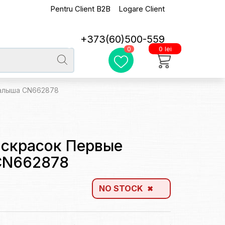
Pentru Client B2B
Logare Client
+373(60)500-559
0 lei
0
малыша CN662878
аскрасок Первые
CN662878
NO STOCK