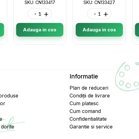
SKU: CN133417
SKU: CN133427
-
+
-
+
Adauga in cos
Adauga in cos
Informatie
Plan de reduceri
 produse
Condiții de livrare
tor
Cum platesc
Cum comand
e
Confidentialitate
dorite
Garantie si service