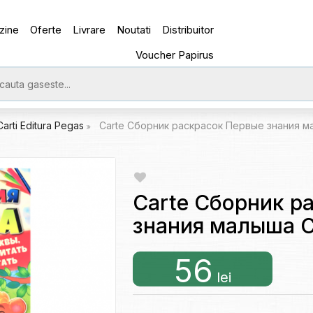
zine
Oferte
Livrare
Noutati
Distribuitor
Voucher Papirus
Carti Editura Pegas
Carte Сборник раскрасок Первые знания 
Carte Сборник р
знания малыша 
56
lei