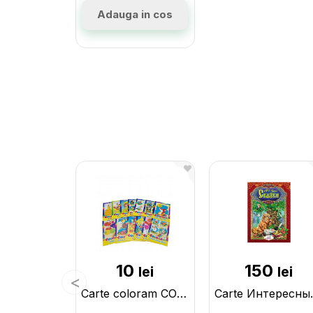
Adauga in cos
10
150
lei
lei
Carte coloram COLORAM- MIX CN0077
Carte Интере