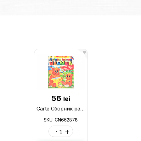
56
lei
Carte Сборник раскрасок Первые знания малыша CN662878
SKU: CN662878
-
+