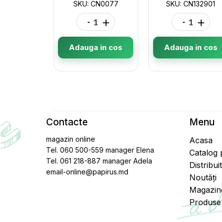
SKU: CN0077
SKU: CN132901
-
+
-
+
Adauga in cos
Adauga in cos
Contacte
Menu
magazin online
Acasa
Tel. 060 500-559 manager Elena
Catalog
Tel. 061 218-887 manager Adela
Distribui
email-online@papirus.md
Noutăți
Magazin
Produse 