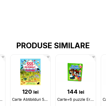
PRODUSE SIMILARE
120
144
lei
lei
сный мир_Сказки А.Пушкин CN132901
Carte Abtibilduri 555-animale CN133417
Carte+6 puzzle Eroii basmelor CN133427