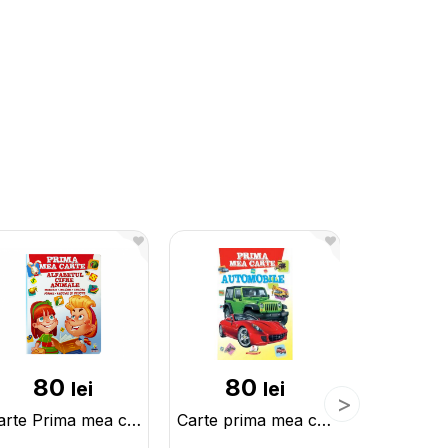
80
80
16
lei
lei
Carte Prima mea carte Alfabet+Cifre CN134363
Carte prima mea carte Automobile CN137319