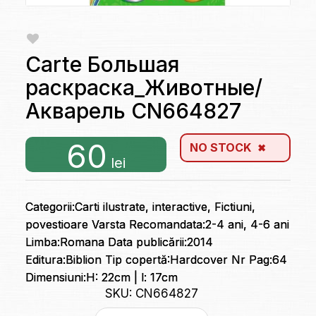
Carte Большая
раскраска_Животные/
Акварель CN664827
60
NO STOCK
lei
Categorii:Carti ilustrate, interactive, Fictiuni,
povestioare Varsta Recomandata:2-4 ani, 4-6 ani
Limba:Romana Data publicării:2014
Editura:Biblion Tip copertă:Hardcover Nr Pag:64
Dimensiuni:H: 22cm | l: 17cm
SKU: CN664827