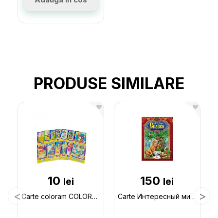
PRODUSE SIMILARE
10
150
lei
lei
Carte coloram COLORAM- MIX CN0077
Carte Интересный мир_Сказки А.Пушкин CN132901