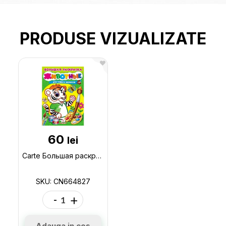
PRODUSE VIZUALIZATE
60
lei
Carte Большая раскраска_Животные/Акварель CN664827
SKU: CN664827
-
+
Adauga in cos