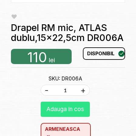
Drapel RM mic, ATLAS
dublu,15x22,5cm DR006A
110
DISPONIBIL
lei
SKU: DR006A
-
+
Adauga in cos
ARMENEASCA