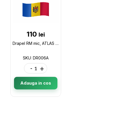
110
lei
Drapel RM mic, ATLAS dublu,15x22,5cm DR006A
SKU: DR006A
-
+
Adauga in cos