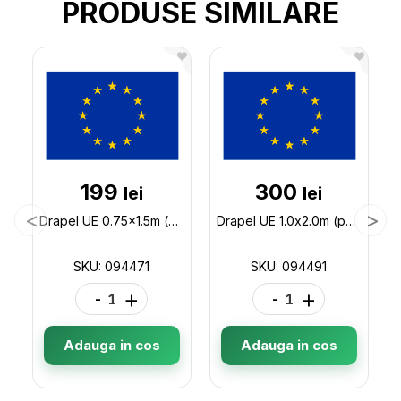
PRODUSE SIMILARE
199
300
lei
lei
Drapel UE 0.75x1.5m (poliester) 094471
Drapel UE 1.0x2.0m (poliester) 094491
SKU: 094471
SKU: 094491
-
+
-
+
Adauga in cos
Adauga in cos